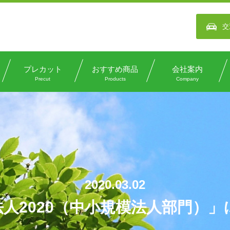
交
プレカット
おすすめ商品
会社案内
Precut
Products
Company
2020.03.02
人2020（中小規模法人部門）