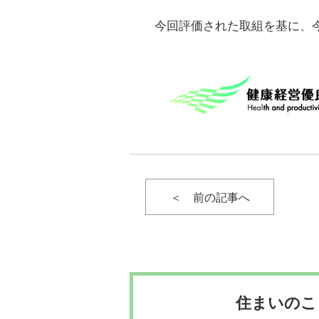
今回評価された取組を基に、
投
＜ 前の記事へ
稿
ナ
住まいのこ
ビ