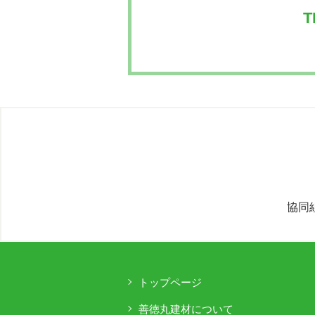
T
ゲ
ー
シ
ョ
ン
協同
トップページ
善徳丸建材について