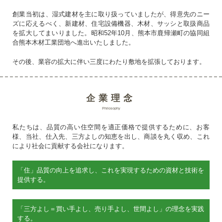
創業当初は、湿式建材を主に取り扱っていましたが、得意先のニー
ズに応えるべく、新建材、住宅設備機器、木材、サッシと取扱商品
を拡大してまいりました。昭和52年10月、熊本市鹿帰瀬町の協同組
合熊本木材工業団地へ進出いたしました。
その後、業容の拡大に伴い三度にわたり敷地を拡張しております。
企業理念
Philosophy
私たちは、品質の高い住空間を適正価格で提供するために、お客
様、当社、仕入先、三方よしの知恵を出し、商談を丸く収め、これ
により社会に貢献する会社になります。
「住」品質の向上を追求し、
これを実現するための資材と
技術を
提供する。
「三方よし＝買い手よし、
売り手よし、世間よし」の
理念を実践
する。