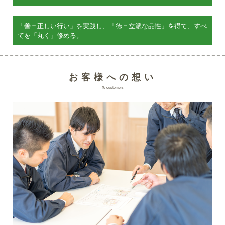
「善＝正しい行い」を実践し、
「徳＝立派な品性」を得て、
すべ
てを「丸く」修める。
お客様への想い
To customers