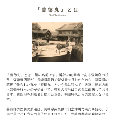
『善徳丸』とは
About “Zentokumaru”
「善徳丸」とは、船の名前です。弊社の創業者である森崎奛の祖
父、森崎善四郎が、長崎県島原で製材業を営むかたわら、福岡県の
筑後で作られた瓦を「善徳丸」という船に積んで、天草、島原方面
へ卸売を行ったのが始まりで、弊社の屋号はこの船に由来しており
ます。善四郎を創始者と捉えた場合、明治時代からの業歴となりま
す。
善四郎の次男の兼治は、長崎県南島原市口之津町で商売を始め、子
供は男ばかり六人の息子に恵まれました。弊社創業者の森崎奛は、